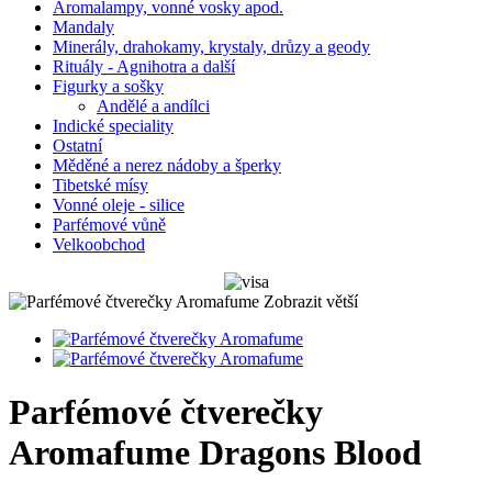
Aromalampy, vonné vosky apod.
Mandaly
Minerály, drahokamy, krystaly, drůzy a geody
Rituály - Agnihotra a další
Figurky a sošky
Andělé a andílci
Indické speciality
Ostatní
Měděné a nerez nádoby a šperky
Tibetské mísy
Vonné oleje - silice
Parfémové vůně
Velkoobchod
Zobrazit větší
Parfémové čtverečky
Aromafume Dragons Blood