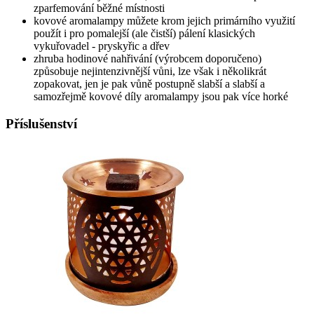
zparfemování běžné místnosti
kovové aromalampy můžete krom jejich primárního využití
použít i pro pomalejší (ale čistší) pálení klasických
vykuřovadel - pryskyřic a dřev
zhruba hodinové nahřivání (výrobcem doporučeno)
způsobuje nejintenzivnější vůni, lze však i několikrát
zopakovat, jen je pak vůně postupně slabší a slabší a
samozřejmě kovové díly aromalampy jsou pak více horké
Příslušenství