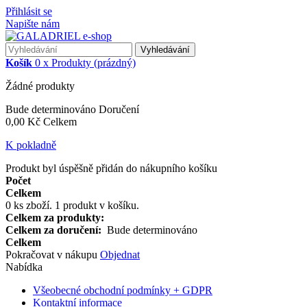
Přihlásit se
Napište nám
Vyhledávání
Košík
0
x
Produkty
(prázdný)
Žádné produkty
Bude determinováno
Doručení
0,00 Kč
Celkem
K pokladně
Produkt byl úspěšně přidán do nákupního košíku
Počet
Celkem
0
ks zboží.
1 produkt v košíku.
Celkem za produkty:
Celkem za doručení:
Bude determinováno
Celkem
Pokračovat v nákupu
Objednat
Nabídka
Všeobecné obchodní podmínky + GDPR
Kontaktní informace