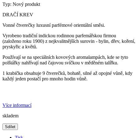
Typ:
Nový produkt
DRAČÍ KREV
Vonné čtverečky luxusní parfémové orientální směsi.
Vyrobeno tradiční indickou rodinnou parfemářskou firmou
(založeno roku 1900) z nejkvalitnějších surovin - bylin, dřev, koření,
pryskyřic a květů.
Používají se na speciálních kovových aromalampách, kde se tyto
polštářky nahřívají nad čajovou svíčkou v měděném talířku.
1 krabička obsahuje 9 čtverečků, bohatě, silné až opojné vůně, kdy
každý jeden postačí pro mnoho hodin vůně.
Více informací
skladem
Sdílet
Tisk