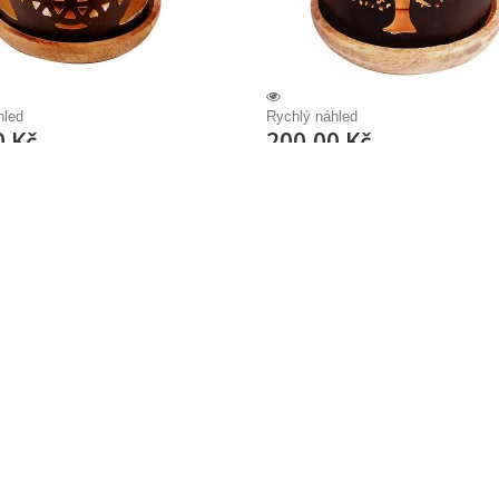
hled
Rychlý náhled
0 Kč
200,00 Kč
me odpařovač pro
Aromafume odpařovač pro
vé...
parfémové...
omalampa s dřevěnou podložkou a
Kovová aromalampa s dřevěnou pod
lířkem - difuzér / odpařovač
měděným talířkem - difuzér / odpař
 DVA náhodné VZORKY vonných
OBSAHUJE DVA náhodné VZORKY
/ cihliček / polštářků. Průměr 7 cm
čtverečků / cihliček / polštářků. Pr
m Prosvítání plamene skrz otvory v
Výška 7 cm Prosvítání plamene skr
tmy způsobuje příjemnou světelnou
plášti za tmy způsobuje příjemnou 
hru.
0 Kč
200,00 Kč
t do košíku
Zobrazit
Přidat do košíku
Zob
Není skladem
orovnání
Přidat k porovnání