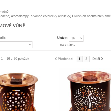
é vůně
ěděné) aromalampy a vonné čtverečky (cihličky) luxusních orientálních směs
MOVÉ VŮNĚ
odle
Ukázat
na stránku
 1 – 16 z 30 položek
Předchozí
1
2
Další