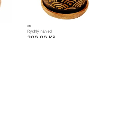
Rychlý náhled
200,00 Kč
Aromafume odpařovač pro
parfémové...
ložkou a
Kovová aromalampa s dřevěnou podložkou a
ovač
měděným talířkem - difuzér / odpařovač
 vonných
OBSAHUJE DVA náhodné VZORKY vonných
ůměr 7 cm
čtverečků / cihliček / polštářků. Průměr 7 cm
z otvory v
Výška 7 cm Prosvítání plamene skrz otvory v
světelnou
plášti za tmy způsobuje příjemnou světelnou
hru.
200,00 Kč
razit
Přidat do košíku
Zobrazit
Není skladem
Přidat k porovnání