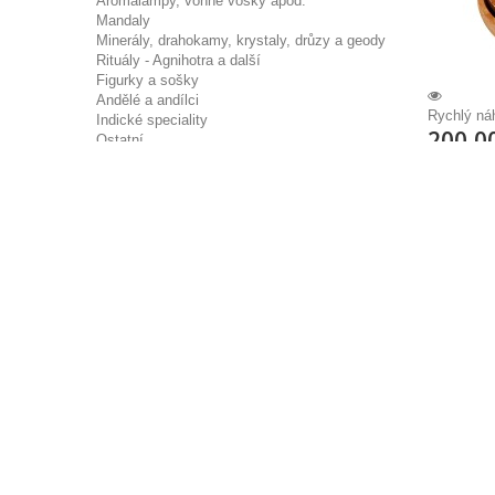
Aromalampy, vonné vosky apod.
Mandaly
Minerály, drahokamy, krystaly, drůzy a geody
Rituály - Agnihotra a další
Figurky a sošky
Andělé a andílci
Rychlý ná
Indické speciality
200,0
Ostatní
Měděné a nerez nádoby a šperky
Aromafu
Tibetské mísy
Vonné oleje - silice
parfémo
Parfémové vůně
Kovová ar
Velkoobchod
měděným ta
OBSAHUJE
čtverečků 
Výška 7 c
plášti za 
hru.
200,0
Přida
skladem
Přidat k p