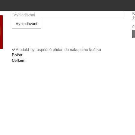
K
Ž
Vyhledávání
0
Produkt byl úspěšně přidán do nákupního košíku
Počet
Celkem