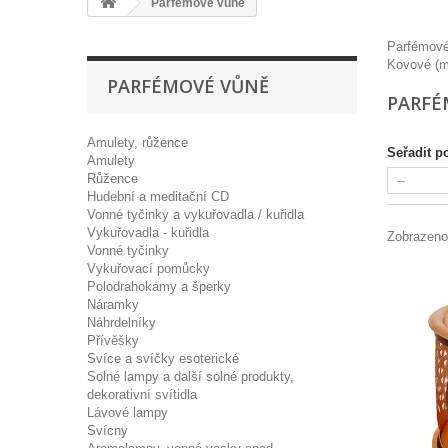
Parfémové vůně
Parfémov
Kovové (m
PARFÉMOVÉ VŮNĚ
PARFÉ
Amulety, růžence
Seřadit p
Amulety
Růžence
Hudební a meditační CD
Vonné tyčinky a vykuřovadla / kuřidla
Vykuřovadla - kuřidla
Zobrazeno
Vonné tyčinky
Vykuřovací pomůcky
Polodrahokamy a šperky
Náramky
Náhrdelníky
Přívěšky
Svíce a svíčky esoterické
Solné lampy a další solné produkty,
dekorativní svítidla
Lávové lampy
Svícny