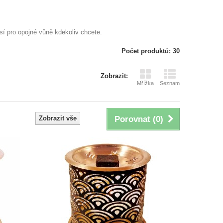
í pro opojné vůně kdekoliv chcete.
Počet produktů: 30
Zobrazit:
Mřížka
Seznam
Zobrazit vše
Porovnat (
0
)