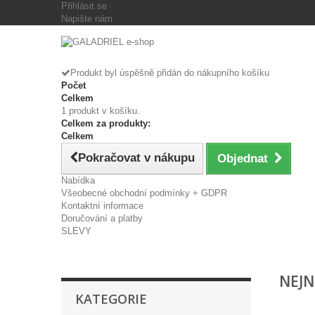
Přihlásit se
Napište nám
Produkt byl úspěšně přidán do nákupního košíku
Počet
Celkem
1 produkt v košíku.
Celkem za produkty:
Celkem
Pokračovat v nákupu
Objednat
Nabídka
Všeobecné obchodní podmínky + GDPR
Kontaktní informace
Doručování a platby
SLEVY
NEJN
KATEGORIE