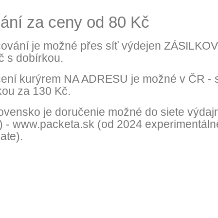
lání za ceny od 80 Kč
ování je možné přes síť výdejen ZÁSILKOV
č s dobírkou.
ení kurýrem NA ADRESU je možné v ČR - s
kou za 130 Kč.
ovensko je doručenie možné do siete výdaj
) -
www.packeta.sk
(od 2024 experimentálně
te).