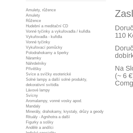
Amulety, růžence
Zas
Amulety
Růžence
Hudební a meditační CD
Doruč
Vonné tyčinky a vykuřovadla / kuřidla
110 K
Vykuřovadla - kuřidla
Vonné tyčinky
Doruč
Vykuřovací pomůcky
Polodrahokamy a šperky
dobír
Náramky
Náhrdelníky
Na Sl
Přívěšky
Svíce a svíčky esoterické
(~ 6 €
Solné lampy a další solné produkty,
Comga
dekorativní svítidla
Lávové lampy
Svícny
Aromalampy, vonné vosky apod.
Mandaly
Minerály, drahokamy, krystaly, drůzy a geody
Rituály - Agnihotra a další
Figurky a sošky
Andělé a andílci
Indické speciality