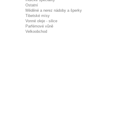
Ostatní
Měděné a nerez nádoby a šperky
Tibetské mísy
Vonné oleje - silice
Parfémové vůně
Velkoobchod
ODBĚR NOVINEK
OK