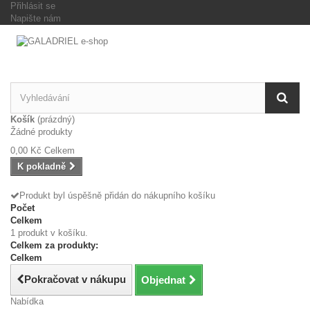
Přihlásit se
Napište nám
Košík
(prázdný)
Žádné produkty
0,00 Kč
Celkem
K pokladně
Produkt byl úspěšně přidán do nákupního košíku
Počet
Celkem
1 produkt v košíku.
Celkem za produkty:
Celkem
Pokračovat v nákupu
Objednat
Nabídka