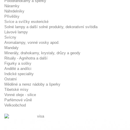
Polodrahokamy a šperky
Náramky
Náhrdelníky
Přívěšky
Svíce a svíčky esoterické
Solné lampy a další solné produkty, dekorativní svítidla
Lávové lampy
Svícny
Aromalampy, vonné vosky apod.
Mandaly
Minerály, drahokamy, krystaly, drůzy a geody
Rituály - Agnihotra a další
Figurky a sošky
Andělé a andílci
Indické speciality
Ostatní
Měděné a nerez nádoby a šperky
Tibetské mísy
Vonné oleje - silice
Parfémové vůně
Velkoobchod