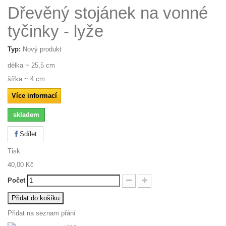
Dřevěný stojánek na vonné
tyčinky - lyže
Typ:
Nový produkt
délka ~ 25,5 cm
šířka ~ 4 cm
Více informací
skladem
Sdílet
Tisk
40,00 Kč
Počet
Přidat do košíku
Přidat na seznam přání