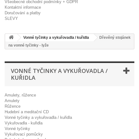
Všeobecné obchodní podmínky + GDPR
Kontaktní informace
Doručování a platby
SLEVY
Vonné tyčinky a vykuřovadla / kuřidla
Dřevěný stojánek
na vonné tyčinky - lyže
VONNÉ TYČINKY A VYKUŘOVADLA /
KUŘIDLA
Amulety, růžence
Amulety
Růžence
Hudební a meditační CD
Vonné tyčinky a vykuřovadla / kuřidla
Vykuřovadla - kuřidla
Vonné tyčinky
Vykuřovací pomůcky