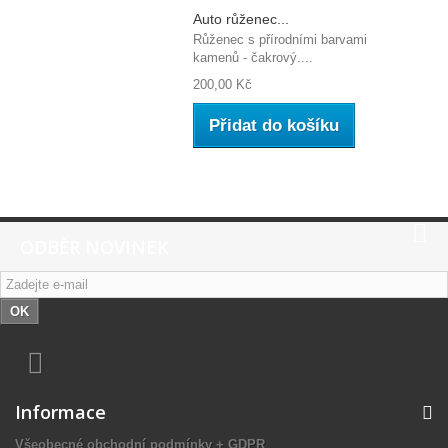
Auto růženec...
Růženec s přírodními barvami
kamenů - čakrový....
200,00 Kč
Přidat do košíku
ODBĚR NOVINEK
OK
Informace
Všeobecné obchodní podmínky + GDPR