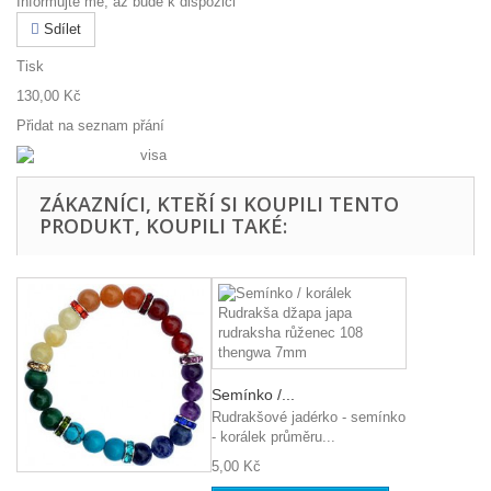
Informujte mě, až bude k dispozici
Sdílet
Tisk
130,00 Kč
Přidat na seznam přání
ZÁKAZNÍCI, KTEŘÍ SI KOUPILI TENTO
PRODUKT, KOUPILI TAKÉ:
Semínko /...
Rudrakšové jadérko - semínko
- korálek průměru...
5,00 Kč