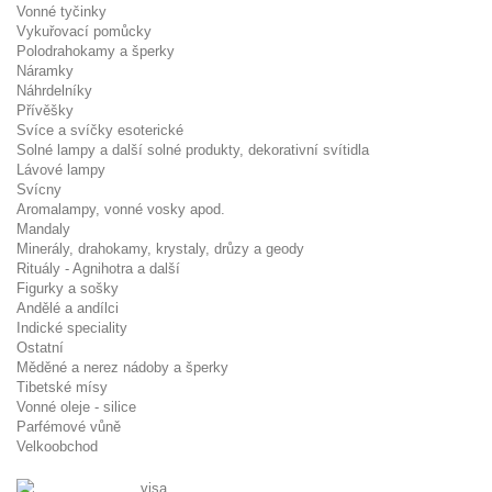
Vonné tyčinky
Vykuřovací pomůcky
Polodrahokamy a šperky
Náramky
Náhrdelníky
Přívěšky
Svíce a svíčky esoterické
Solné lampy a další solné produkty, dekorativní svítidla
Lávové lampy
Svícny
Aromalampy, vonné vosky apod.
Mandaly
Minerály, drahokamy, krystaly, drůzy a geody
Rituály - Agnihotra a další
Figurky a sošky
Andělé a andílci
Indické speciality
Ostatní
Měděné a nerez nádoby a šperky
Tibetské mísy
Vonné oleje - silice
Parfémové vůně
Velkoobchod