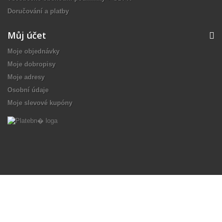
Doručování a platby
Můj účet
Moje objednávky
Moje dobropisy
Moje adresy
Osobní údaje
Moje slevové kupóny