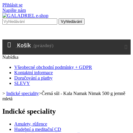
Přihlásit se
Napište nám
Vyhledávání
Košík
(prázdný)
Nabídka
Všeobecné obchodní podmínky + GDPR
Kontaktní informace
Doručování a platby
SLEVY
>
Indické speciality
>
Černá sůl - Kala Namak Nimak 500 g jemně
mletá
Indické speciality
Amulety, růžence
Hudební a meditační CD