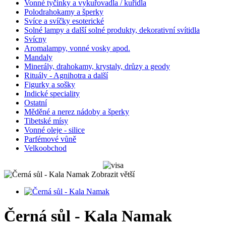
Vonné tyčinky a vykuřovadla / kuřidla
Polodrahokamy a šperky
Svíce a svíčky esoterické
Solné lampy a další solné produkty, dekorativní svítidla
Svícny
Aromalampy, vonné vosky apod.
Mandaly
Minerály, drahokamy, krystaly, drůzy a geody
Rituály - Agnihotra a další
Figurky a sošky
Indické speciality
Ostatní
Měděné a nerez nádoby a šperky
Tibetské mísy
Vonné oleje - silice
Parfémové vůně
Velkoobchod
Zobrazit větší
Černá sůl - Kala Namak